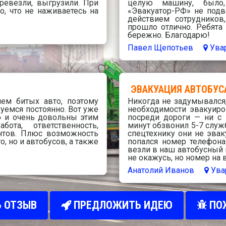
еревезли, выгрузили. При
целую машину, было,
о, что не наживаетесь на
«Эвакуатор-РФ» не подв
действием сотрудников
прошло отлично. Ребята 
бережно. Благодарю!
Павел Щепотьев
Ува
ЭВАКУАЦИЯ АВТОБУС
ем битых авто, поэтому
Никогда не задумывался,
уемся постоянно. Вот уже
необходимости эвакуиро
» и очень довольны этим
посреди дороги — ни с м
бота, ответственность,
минут обзвонил 5-7 служб
нтов. Плюс возможность
спецтехнику они не эвак
, но и автобусов, а также
попался номер телефона
везли в наш автобусный 
не окажусь, но номер на 
Анатолий Иванов
Ува
 ОТЗЫВ
ПРЕДЛОЖИТЬ ИДЕЮ
ПО