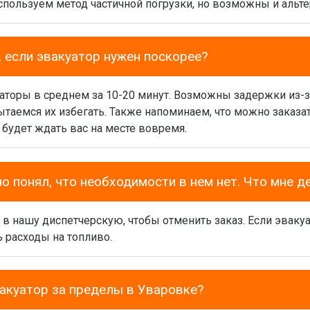
спользуем метод частичной погрузки, но возможны и альт
 если эвакуатор нужен поскорее?
аторы в среднем за 10-20 минут. Возможны задержки из-з
таемся их избегать. Также напоминаем, что можно заказат
о будет ждать вас на месте вовремя.
но понял, что необходимости в нем нет. Что мне д
 в нашу диспетчерскую, чтобы отменить заказ. Если эваку
 расходы на топливо.
акуатор за пределы в Уваровке?