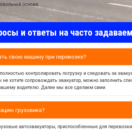
ровольной основе
росы и ответы на часто задава
ать свою машину при перевозке?
 полностью контролировать погрузку и следовать за эваку
вы не хотите сопровождать эвакуатор, можно заполнить сп
нашему водителю. Далее мы все сделаем сами.
уацию грузовика?
грузовые автоэвакуаторы, приспособленные для перевозк