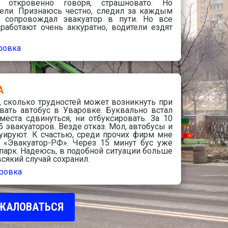
 откровенно говоря, страшновато. Но
ели. Признаюсь честно, следил за каждым
, сопровождал эвакуатор в пути. Но все
работают очень аккуратно, водители ездят
ровка
А
 сколько трудностей может возникнуть при
вать автобус в Уваровке. Буквально встал
еста сдвинуться, ни отбуксировать. За 10
 эвакуаторов. Везде отказ. Мол, автобусы и
уируют. К счастью, среди прочих фирм мне
 «Эвакуатор-РФ». Через 15 минут бус уже
парк. Надеюсь, в подобной ситуации больше
всякий случай сохранил.
ровка
ЖАЛОВАТЬСЯ