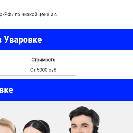
р-РФ» по низкой цене и с
в Уваровке
Стоимость
От 5000 руб
вке