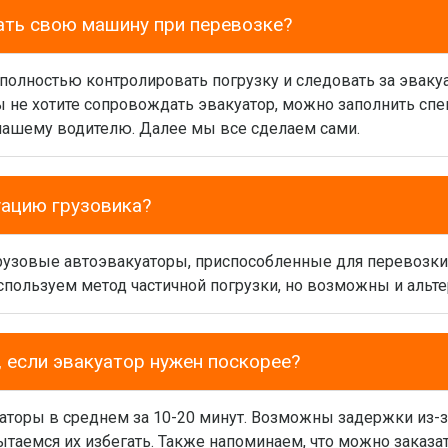
ать свою машину при перевозке?
 полностью контролировать погрузку и следовать за эваку
вы не хотите сопровождать эвакуатор, можно заполнить сп
нашему водителю. Далее мы все сделаем сами.
уацию грузовика?
грузовые автоэвакуаторы, приспособленные для перевозк
спользуем метод частичной погрузки, но возможны и альт
 если эвакуатор нужен поскорее?
аторы в среднем за 10-20 минут. Возможны задержки из-з
таемся их избегать. Также напоминаем, что можно заказат