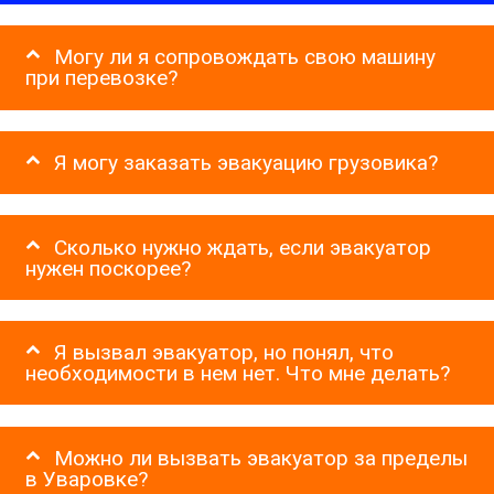
Могу ли я сопровождать свою машину
при перевозке?
Я могу заказать эвакуацию грузовика?
Сколько нужно ждать, если эвакуатор
нужен поскорее?
Я вызвал эвакуатор, но понял, что
необходимости в нем нет. Что мне делать?
Можно ли вызвать эвакуатор за пределы
в Уваровке?