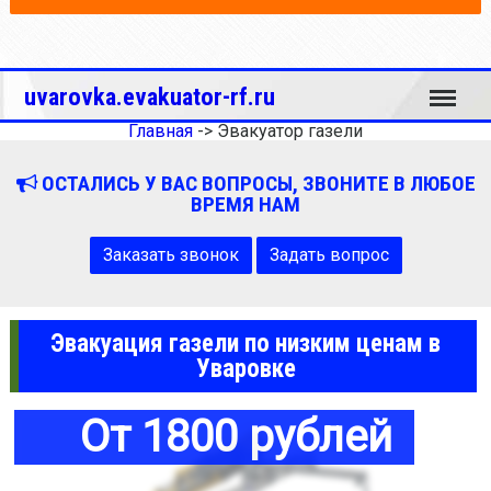
Меню
uvarovka.evakuator-rf.ru
Главная
->
Эвакуатор газели
ОСТАЛИСЬ У ВАС ВОПРОСЫ, ЗВОНИТЕ В ЛЮБОЕ
ВРЕМЯ НАМ
Заказать звонок
Задать вопрос
Эвакуация газели по низким ценам в
Уваровке
От 1800 рублей