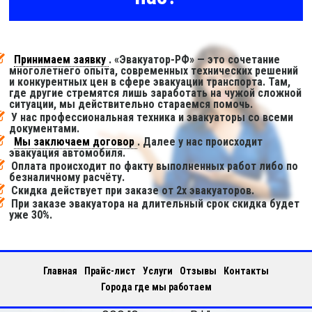
Принимаем заявку
. «Эвакуатор-РФ» — это сочетание
многолетнего опыта, современных технических решений
и конкурентных цен в сфере эвакуации транспорта. Там,
где другие стремятся лишь заработать на чужой сложной
ситуации, мы действительно стараемся помочь.
У нас профессиональная техника и эвакуаторы со всеми
документами.
Мы заключаем договор
. Далее у нас происходит
эвакуация автомобиля.
Оплата происходит по факту выполненных работ либо по
безналичному расчёту.
Скидка действует при заказе от 2х эвакуаторов.
При заказе эвакуатора на длительный срок скидка будет
уже 30%.
Главная
Прайс-лист
Услуги
Отзывы
Контакты
Города где мы работаем